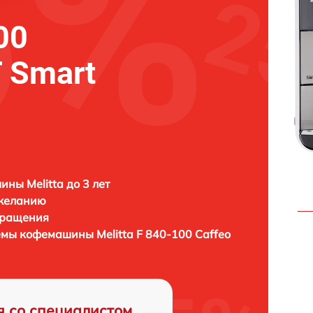
00
T Smart
ны Melitta до 3 лет
 желанию
бращения
темы кофемашины
Melitta F 840-100 Caffeo
я со специалистом