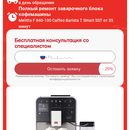
в день обращения
Полный ремонт заварочного блока
кофемашины
Melitta F 840-100 Caffeo Barista T Smart SST от 35
минут
Бесплатная консультация со
специалистом
Оставить заявку
Нажимая на кнопку "Оставить заявку" Вы соглашаетесь c
политикой
конфиденциальности