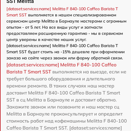
SST Melitta
[dataset:services:name] Melitta F 840-100 Caffeo Barista T
Smart SST
выполняется в нашем специализированном
сервисном центр Melitta в Барнауле мастерами с огромным
опытом - от 5 лет. На все виды услуг и запчасти
предоставляем расширенную гарантию - мы в сервисном
центр уверены в качестве наших услуг.
[dataset:services:name] Melitta F 840-100 Caffeo Barista T
Smart SST будет стоить на -15% дешевле при оформлении
заказа на сайте через звонок или форму обратной связи.
[dataset:services:name] Melitta F 840-100 Caffeo
Barista T Smart SST
выполняется на выезде, если не
требует большого оборудования и длительного
времени ремонта. В таких случаях наш мастер
доставит Melitta F 840-100 Caffeo Barista T Smart
SST в сц Melitta в Барнауле и доставит обратно.
Закажите звонок или позвоните и наш мастер сц
Melitta в Барнауле проконсультирует и определит
стоимость работ над кофемашины Melitta F 840-100
Caffeo Barista T Smart SST. [dataset:services:name]