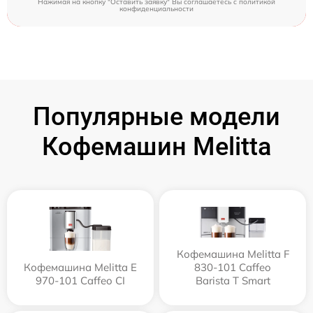
Нажимая на кнопку "Оставить заявку" Вы соглашаетесь c
политикой
конфиденциальности
Популярные модели
Кофемашин Melitta
Кофемашина Melitta F
Кофемашина Melitta Е
830-101 Caffeo
970-101 Caffeo CI
Barista T Smart