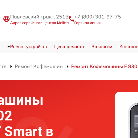
Павловский тракт, 251В
+7 (800) 301-97-75
Адрес сервисного центра Melitta
Горячая линия
Ремонт устройств
Цена ремонта
Вакансии
Контакт
ств
Ремонт Кофемашин
Ремонт Кофемашины F 830-1
машины
02
T Smart в