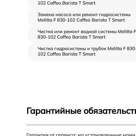
102 Caffeo Barista T Smart
Замена насоса или ремонт гидросистемы
Melitta F 830-102 Caffeo Barista T Smart
Чистка или ремонт водной системы Melitta F
830-102 Caffeo Barista T Smart
Чистка гидросистемы и трубок Melitta F 830
102 Caffeo Barista T Smart
Диагностика и программная настройка
Melitta F 830-102 Caffeo Barista T Smart
Настройка или замена термостата Melitta F
830-102 Caffeo Barista T Smart
Ремонт или замена капучинатора Melitta F
830-102 Caffeo Barista T Smart
Гарантийные обязательст
Ремонт пароблока или декальцинация
Melitta F 830-102 Caffeo Barista T Smart
Полный ремонт заварочного блока Melitta 
Гарантия от сервиса: на установленные нами