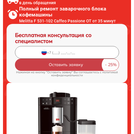
в день обращения
Полный ремонт заварочного блока
кофемашины
Melitta F 531-102 Caffeo Passione OT от 35 минут
Бесплатная консультация со
специалистом
Оставить заявку
Нажимая на кнопку "Оставить заявку" Вы соглашаетесь c
политикой
конфиденциальности