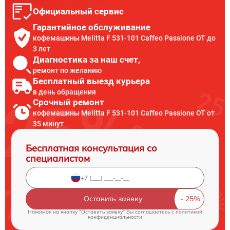
Официальный сервис
Гарантийное обслуживание
кофемашины Melitta F 531-101 Caffeo Passione OT до
3 лет
Диагностика за наш счет,
ремонт по желанию
Бесплатный выезд курьера
в день обращения
Срочный ремонт
кофемашины Melitta F 531-101 Caffeo Passione OT от
35 минут
Бесплатная консультация со
специалистом
Оставить заявку
Нажимая на кнопку "Оставить заявку" Вы соглашаетесь c
политикой
конфиденциальности