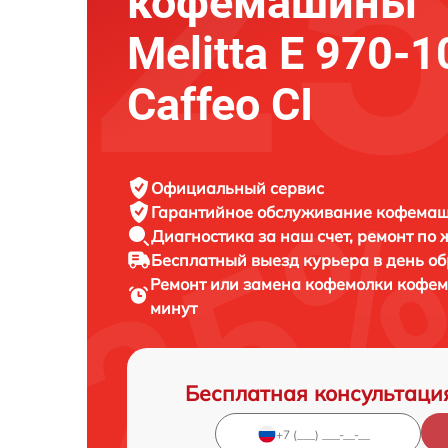
кофемашины
Melitta Е 970-1
Caffeo CI
Официальный сервис
Гарантийное обслуживание
кофемаши
Диагностика за наш счет,
ремонт по
Бесплатный выезд курьера
в день о
Ремонт или замена кофемолки коф
минут
Бесплатная консультаци