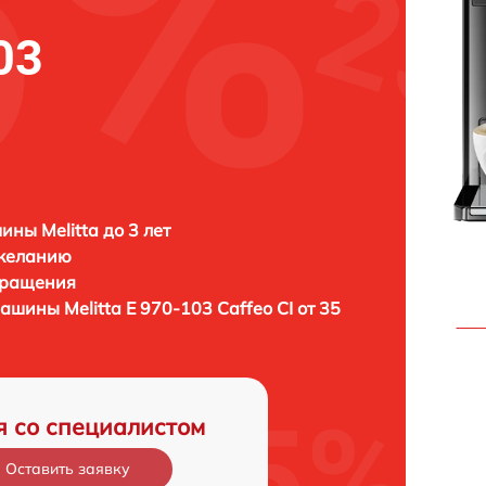
03
ны Melitta до 3 лет
 желанию
бращения
емашины
Melitta Е 970-103 Caffeo CI от 35
я со специалистом
Оставить заявку