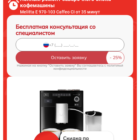
кофемашины
Melitta Е 970-103 Caffeo CI от 35 минут
Бесплатная консультация со
специалистом
Оставить заявку
Нажимая на кнопку "Оставить заявку" Вы соглашаетесь c
политикой
конфиденциальности
Скидка по