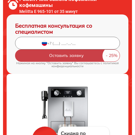
кофемашины
Melitta Е 965-101 от 35 минут
Бесплатная консультация со
специалистом
Оставить заявку
Нажимая на кнопку "Оставить заявку" Вы соглашаетесь c
политикой
конфиденциальности
Скидка по