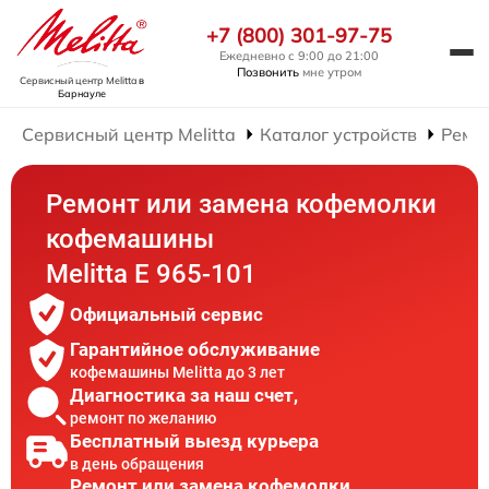
+7 (800) 301-97-75
Ежедневно с 9:00 до 21:00
Позвонить
мне утром
Сервисный центр Melitta
в
Барнауле
Сервисный центр Melitta
Каталог устройств
Ремо
Ремонт или замена кофемолки
кофемашины
Melitta Е 965-101
Официальный сервис
Гарантийное обслуживание
кофемашины Melitta до 3 лет
Диагностика за наш счет,
ремонт по желанию
Бесплатный выезд курьера
в день обращения
Ремонт или замена кофемолки