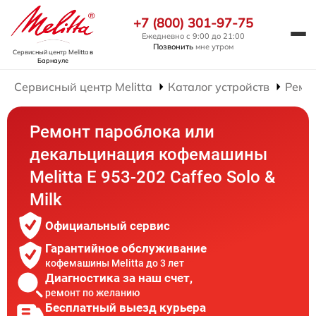
+7 (800) 301-97-75
Ежедневно с 9:00 до 21:00
Позвонить
мне утром
Сервисный центр Melitta
в
Барнауле
Сервисный центр Melitta
Каталог устройств
Ремо
Ремонт пароблока или
декальцинация кофемашины
Melitta Е 953-202 Caffeo Solo &
Milk
Официальный сервис
Гарантийное обслуживание
кофемашины Melitta до 3 лет
Диагностика за наш счет,
ремонт по желанию
Бесплатный выезд курьера