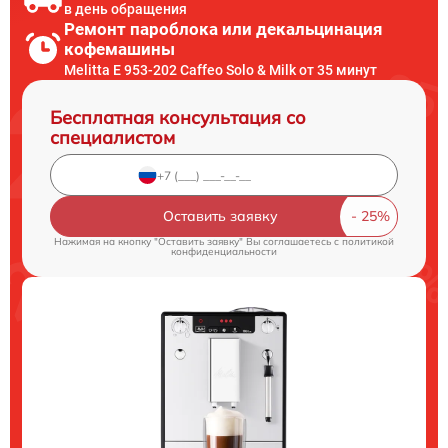
в день обращения
Ремонт пароблока или декальцинация
кофемашины
Melitta Е 953-202 Caffeo Solo & Milk от 35 минут
Бесплатная консультация со
специалистом
Оставить заявку
Нажимая на кнопку "Оставить заявку" Вы соглашаетесь c
политикой
конфиденциальности