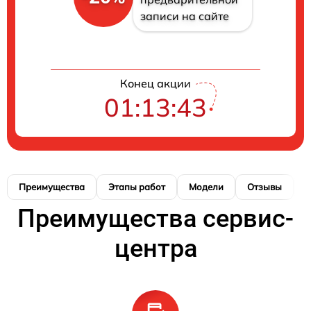
записи на сайте
Конец акции
01:13:42
Преимущества
Этапы работ
Модели
Отзывы
К
Преимущества сервис-
центра