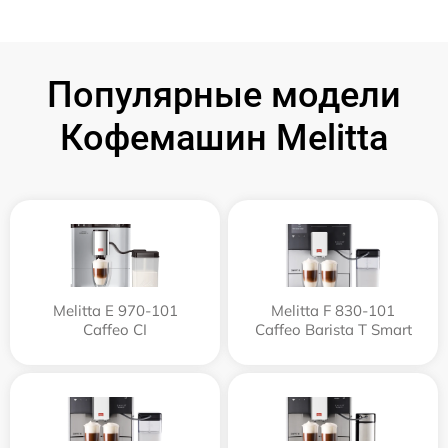
Популярные модели
Кофемашин Melitta
Melitta Е 970-101
Melitta F 830-101
Caffeo CI
Caffeo Barista T Smart