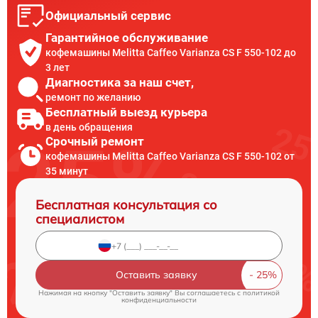
Официальный сервис
Гарантийное обслуживание
кофемашины Melitta Caffeo Varianza CS F 550-102 до
3 лет
Диагностика за наш счет,
ремонт по желанию
Бесплатный выезд курьера
в день обращения
Срочный ремонт
кофемашины Melitta Caffeo Varianza CS F 550-102 от
35 минут
Бесплатная консультация со
специалистом
Оставить заявку
Нажимая на кнопку "Оставить заявку" Вы соглашаетесь c
политикой
конфиденциальности