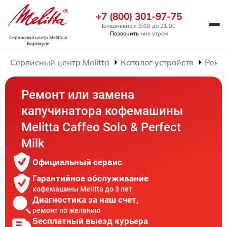
+7 (800) 301-97-75
Ежедневно с 9:00 до 21:00
Позвонить
мне утром
Сервисный центр Melitta
в
Барнауле
Сервисный центр Melitta
Каталог устройств
Ремо
Ремонт или замена
капучинатора кофемашины
Melitta Caffeo Solo & Perfect
Milk
Официальный сервис
Гарантийное обслуживание
кофемашины Melitta до 3 лет
Диагностика за наш счет,
ремонт по желанию
Бесплатный выезд курьера