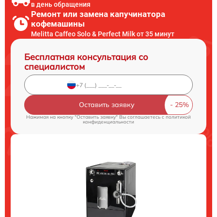
в день обращения
Ремонт или замена капучинатора
кофемашины
Melitta Caffeo Solo & Perfect Milk от 35 минут
Бесплатная консультация со
специалистом
Оставить заявку
Нажимая на кнопку "Оставить заявку" Вы соглашаетесь c
политикой
конфиденциальности