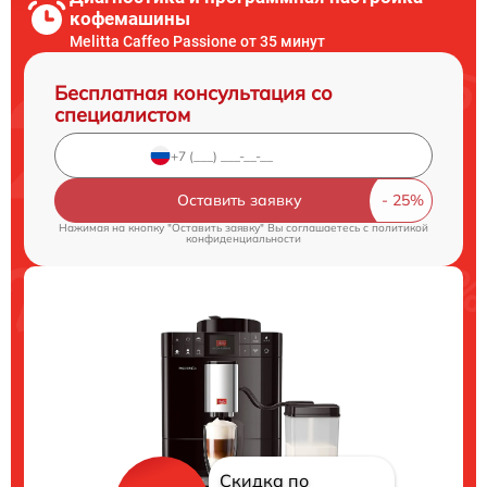
кофемашины
Melitta Caffeo Passione от 35 минут
Бесплатная консультация со
специалистом
Оставить заявку
Нажимая на кнопку "Оставить заявку" Вы соглашаетесь c
политикой
конфиденциальности
Скидка по