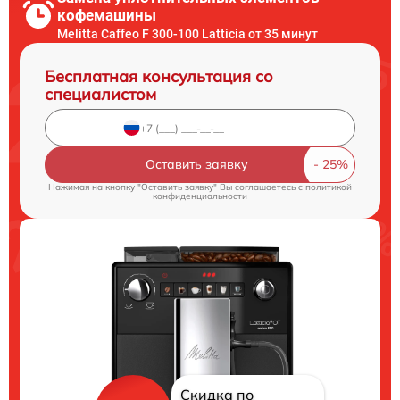
кофемашины
Melitta Caffeo F 300-100 Latticia от 35 минут
Бесплатная консультация со
специалистом
Оставить заявку
Нажимая на кнопку "Оставить заявку" Вы соглашаетесь c
политикой
конфиденциальности
Скидка по