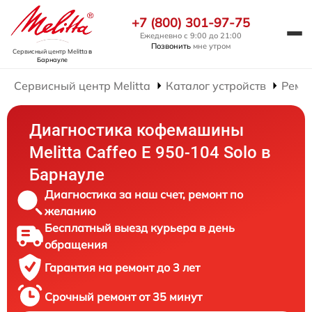
+7 (800) 301-97-75
Ежедневно с 9:00 до 21:00
Позвонить
мне утром
Сервисный центр Melitta
в
Барнауле
Сервисный центр Melitta
Каталог устройств
Ремо
Диагностика кофемашины
Melitta Caffeo E 950-104 Solo в
Барнауле
Диагностика за наш счет, ремонт по
желанию
Бесплатный выезд курьера в день
обращения
Гарантия на ремонт до 3 лет
Срочный ремонт от 35 минут