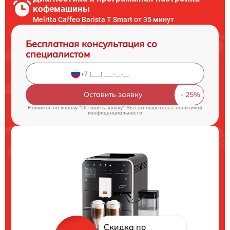
кофемашины
Melitta Caffeo Barista T Smart от 35 минут
Бесплатная консультация со
специалистом
Оставить заявку
Нажимая на кнопку "Оставить заявку" Вы соглашаетесь c
политикой
конфиденциальности
Скидка по