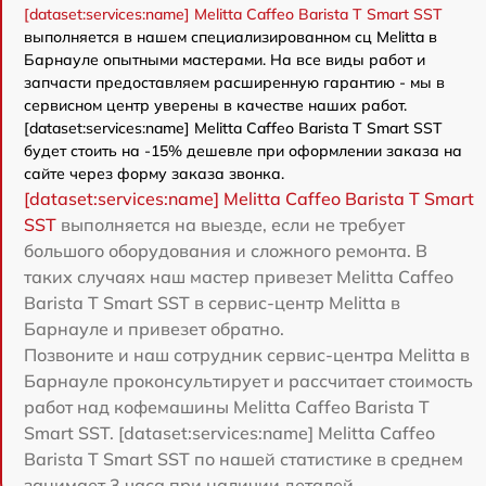
[dataset:services:name] Melitta Caffeo Barista T Smart SST
выполняется в нашем специализированном сц Melitta в
Барнауле опытными мастерами. На все виды работ и
запчасти предоставляем расширенную гарантию - мы в
сервисном центр уверены в качестве наших работ.
[dataset:services:name] Melitta Caffeo Barista T Smart SST
будет стоить на -15% дешевле при оформлении заказа на
сайте через форму заказа звонка.
[dataset:services:name] Melitta Caffeo Barista T Smart
SST
выполняется на выезде, если не требует
большого оборудования и сложного ремонта. В
таких случаях наш мастер привезет Melitta Caffeo
Barista T Smart SST в сервис-центр Melitta в
Барнауле и привезет обратно.
Позвоните и наш сотрудник сервис-центра Melitta в
Барнауле проконсультирует и рассчитает стоимость
работ над кофемашины Melitta Caffeo Barista T
Smart SST. [dataset:services:name] Melitta Caffeo
Barista T Smart SST по нашей статистике в среднем
занимает 3 часа при наличии деталей.