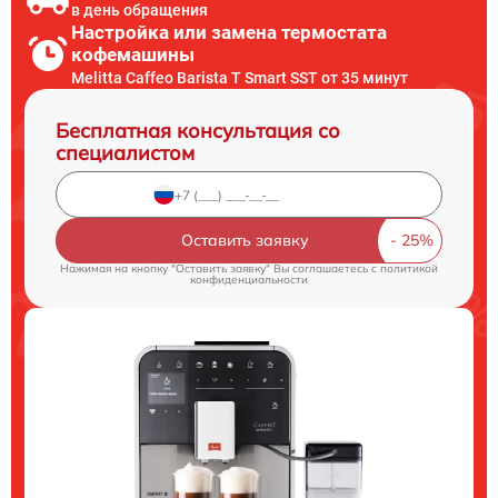
в день обращения
Настройка или замена термостата
кофемашины
Melitta Caffeo Barista T Smart SST от 35 минут
Бесплатная консультация со
специалистом
Оставить заявку
Нажимая на кнопку "Оставить заявку" Вы соглашаетесь c
политикой
конфиденциальности