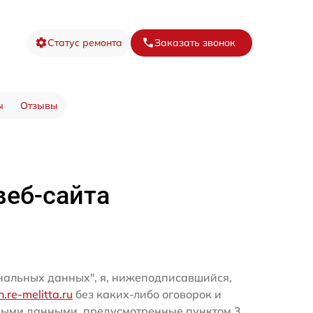
Статус ремонта
Заказать звонок
ы
Отзывы
веб-сайта
ональных данных", я, нижеподписавшийся,
n.re-melitta.ru
без каких-либо оговорок и
ными данными, предусмотренные пунктом 3